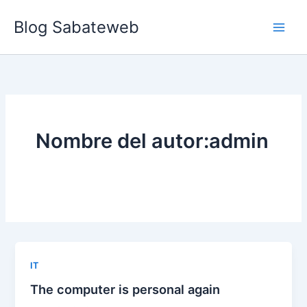
Ir
Blog Sabateweb
al
contenido
Nombre del autor:admin
IT
The computer is personal again