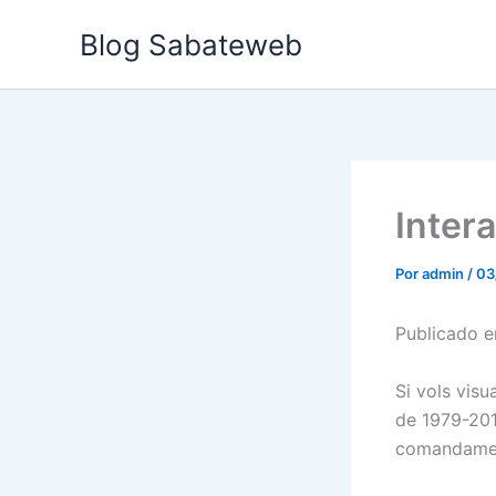
Ir
Blog Sabateweb
al
contenido
Inter
Por
admin
/
03
Publicado 
Si vols visu
de 1979-2015
comandame