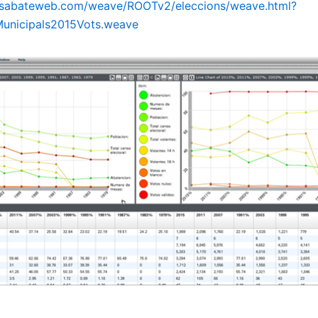
.sabateweb.com/weave/ROOTv2/eleccions/weave.html?
Municipals2015Vots.weave