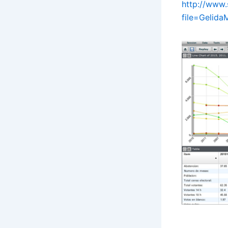
http://www
file=Gelida