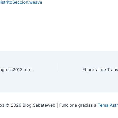
DistritoSeccion.weave
Mobile World Congress2013 a través del móvil
os © 2026 Blog Sabateweb | Funciona gracias a
Tema Astr