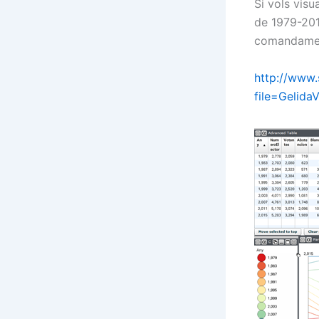
Si vols visu
de 1979-2015
comandame
http://www
file=Gelida