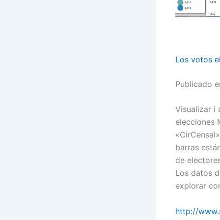
Los votos e
Publicado 
Visualizar i
elecciones 
«CirCensal»
barras está
de electore
Los datos de
explorar con
http://www