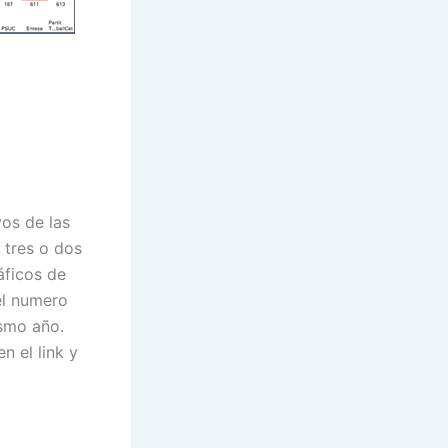
vos de las
 tres o dos
áficos de
el numero
ismo año.
n el link y