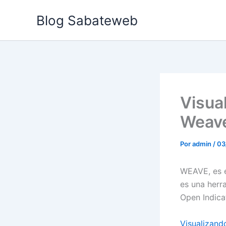
Ir
Blog Sabateweb
al
contenido
Visua
Weav
Por
admin
/
03
WEAVE, es e
es una herra
Open Indica
Visualizand